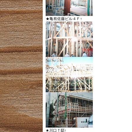
★亀有佐藤ビル４Ｆ↑
★川口Ｔ邸↑