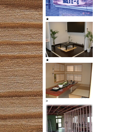
★
★
>