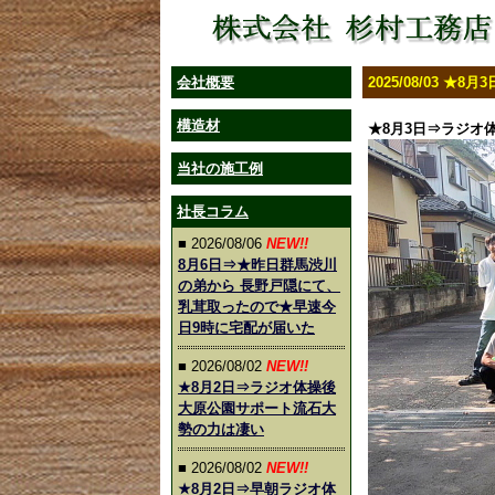
会社概要
2025/08/03 
構造材
★8月3日⇒ラジオ
当社の施工例
社長コラム
■ 2026/08/06
NEW!!
8月6日⇒★昨日群馬渋川
の弟から 長野戸隠にて、
乳茸取ったので★早速今
日9時に宅配が届いた
■ 2026/08/02
NEW!!
★8月2日⇒ラジオ体操後
大原公園サポート流石大
勢の力は凄い
■ 2026/08/02
NEW!!
★8月2日⇒早朝ラジオ体