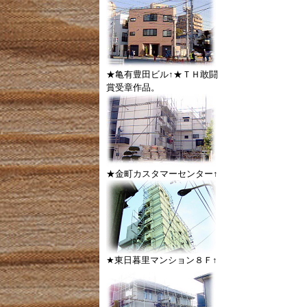
★亀有豊田ビル↑★ＴＨ敢闘
賞受章作品。
★金町カスタマーセンター↑
★東日暮里マンション８Ｆ↑