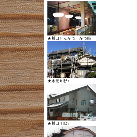
★川口とんかつ、かつ時↑
★水元Ｋ邸↑
★川口Ｔ邸↑