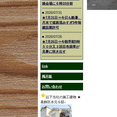
操会場に６時10分前
■ 2026/07/31
★7月31日⇒今日も酷暑、
月末で道路混みすぎ5年毎
建設業許可
■ 2026/07/26
★7月26日⇒今朝早朝5時
５０分又３回目布袋草が
見事に咲き出す
link
掲示板
お問い合わせ
以下当社の施工建物 ★
葛飾区水元Ｇ邸↓