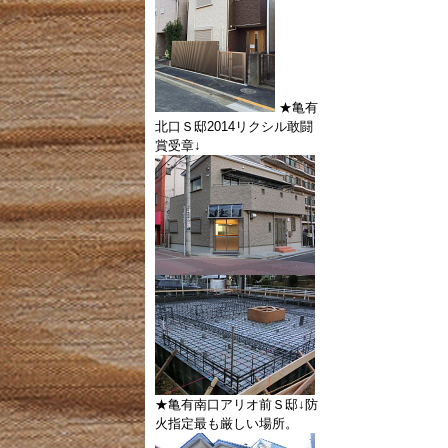
★亀有
北口Ｓ邸2014リクシル敢闘
賞受章↓
★亀有南口アリオ前Ｓ邸↓防
火指定最も厳しい場所。