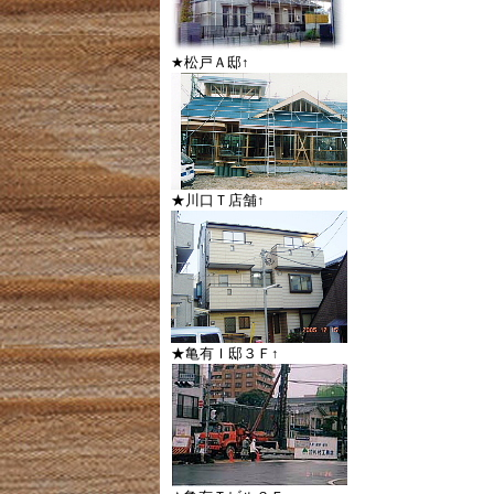
★松戸Ａ邸↑
★川口Ｔ店舗↑
★亀有Ｉ邸３Ｆ↑