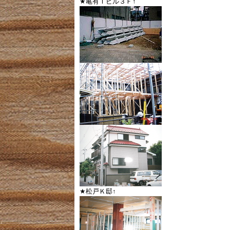
★亀有Ｔビル３Ｆ↑
★松戸Ｋ邸↑