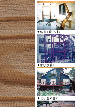
★亀有Ｔ邸上棟↓
★那須別荘↓
★北小金Ｋ邸↓