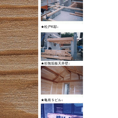
★松戸K邸↓
★杉無垢板天井壁↓
★亀有Ｓビル↓