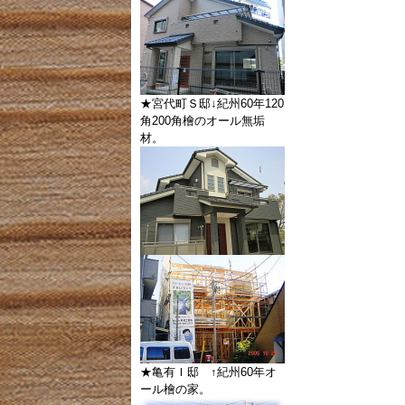
★宮代町Ｓ邸↓紀州60年120
角200角檜のオール無垢
材。
★亀有Ｉ邸 ↑紀州60年オ
ール檜の家。