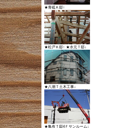
★青砥Ｋ邸↑
★松戸Ｋ邸↑ ★水元Ｔ邸↓
★八潮Ｔ土木工事↓
★亀有Ｔ邸4Ｆサンルーム↓