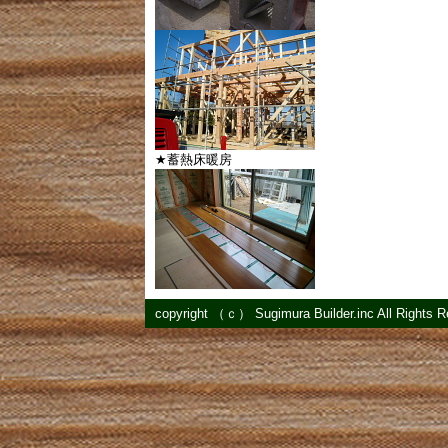
★蓄熱床暖房
copyright （ｃ） Sugimura Builder.inc All Rights 