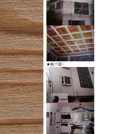
★柏Ｔ邸↑