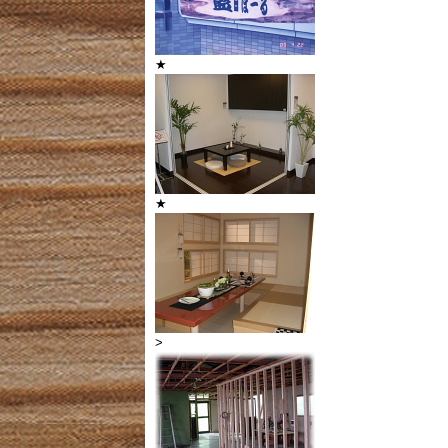
★
★
>