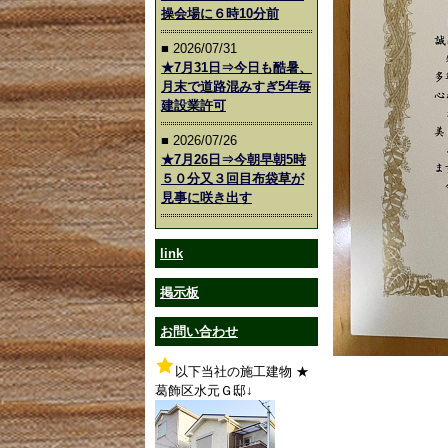
操会場に６時10分前
■ 2026/07/31
★7月31日⇒今日も酷暑、
月末で道路混みすぎ5年毎
建設業許可
■ 2026/07/26
★7月26日⇒今朝早朝5時
５０分又３回目布袋草が
見事に咲き出す
link
掲示板
お問い合わせ
以下当社の施工建物 ★
葛飾区水元Ｇ邸↓