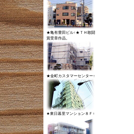
★亀有豊田ビル↑★ＴＨ敢闘
賞受章作品。
★金町カスタマーセンター↑
★東日暮里マンション８Ｆ↑