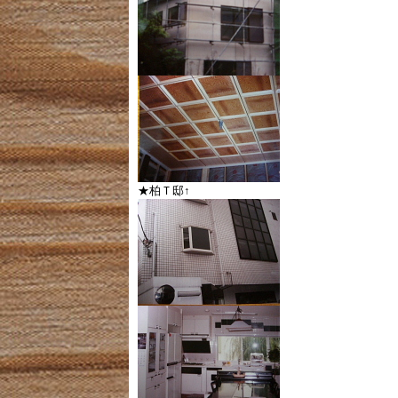
★柏Ｔ邸↑