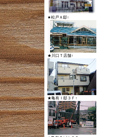
★松戸Ａ邸↑
★川口Ｔ店舗↑
★亀有Ｉ邸３Ｆ↑