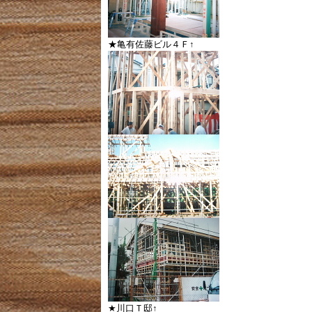
★亀有佐藤ビル４Ｆ↑
★川口Ｔ邸↑