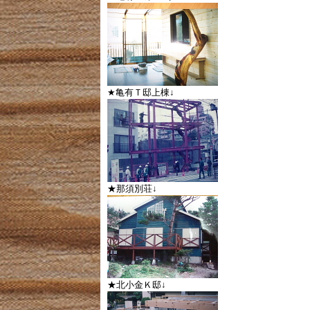
★亀有Ｔ邸上棟↓
★那須別荘↓
★北小金Ｋ邸↓