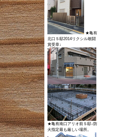
★亀有
北口Ｓ邸2014リクシル敢闘
賞受章↓
★亀有南口アリオ前Ｓ邸↓防
火指定最も厳しい場所。