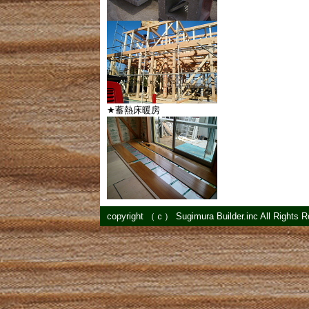
★蓄熱床暖房
copyright （ｃ） Sugimura Builder.inc All Rights 