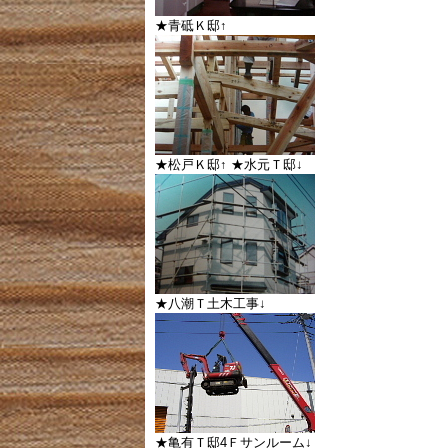
★青砥Ｋ邸↑
★松戸Ｋ邸↑ ★水元Ｔ邸↓
★八潮Ｔ土木工事↓
★亀有Ｔ邸4Ｆサンルーム↓