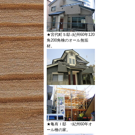
★宮代町Ｓ邸↓紀州60年120
角200角檜のオール無垢
材。
★亀有Ｉ邸 ↑紀州60年オ
ール檜の家。