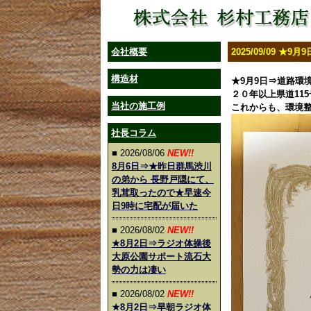
会社概要
2025/09/09 
構造材
★9月9日⇒道路環
２０年以上県道11
当社の施工例
これからも、環境
社長コラム
■ 2026/08/06
NEW!!
8月6日⇒★昨日群馬渋川
の弟から 長野戸隠にて、
乳茸取ったので★早速今
日9時に宅配が届いた
■ 2026/08/02
NEW!!
★8月2日⇒ラジオ体操後
大原公園サポート流石大
勢の力は凄い
■ 2026/08/02
NEW!!
★8月2日⇒早朝ラジオ体