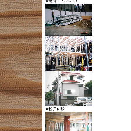
★亀有Ｔビル３Ｆ↑
★松戸Ｋ邸↑