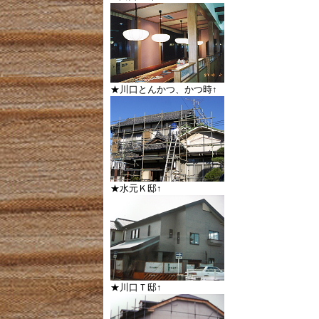
★川口とんかつ、かつ時↑
★水元Ｋ邸↑
★川口Ｔ邸↑