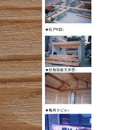
★松戸K邸↓
★杉無垢板天井壁↓
★亀有Ｓビル↓