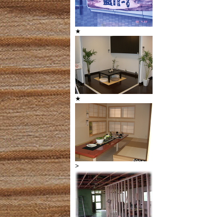
★
★
>