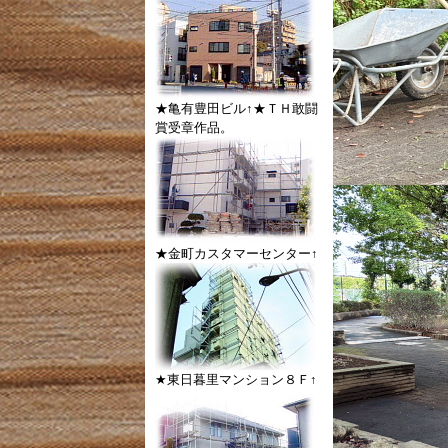
★亀有豊田ビル↑★ＴＨ敢闘
賞受章作品。
★金町カスタマーセンター↑
★東日暮里マンション８Ｆ↑