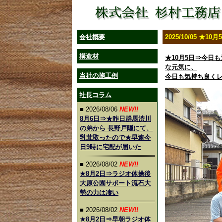
会社概要
2025/10/05 ★
構造材
★10月5日⇒今日
な元気に、
当社の施工例
今日も気持ち良く
社長コラム
■ 2026/08/06
NEW!!
8月6日⇒★昨日群馬渋川
の弟から 長野戸隠にて、
乳茸取ったので★早速今
日9時に宅配が届いた
■ 2026/08/02
NEW!!
★8月2日⇒ラジオ体操後
大原公園サポート流石大
勢の力は凄い
■ 2026/08/02
NEW!!
★8月2日⇒早朝ラジオ体