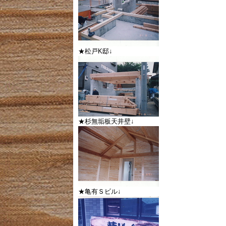
★松戸K邸↓
★杉無垢板天井壁↓
★亀有Ｓビル↓