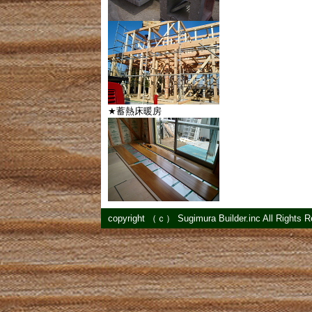
★蓄熱床暖房
copyright （ｃ） Sugimura Builder.inc All Rights 