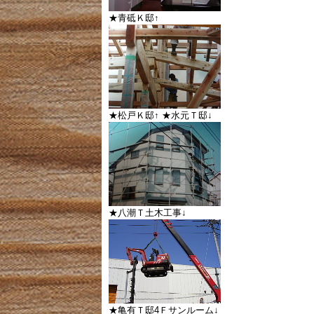
★青砥Ｋ邸↑
★松戸Ｋ邸↑ ★水元Ｔ邸↓
★八潮Ｔ土木工事↓
★亀有Ｔ邸4Ｆサンルーム↓