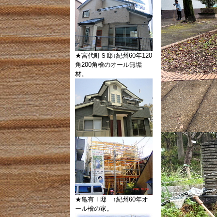
★宮代町Ｓ邸↓紀州60年120
角200角檜のオール無垢
材。
★亀有Ｉ邸 ↑紀州60年オ
ール檜の家。