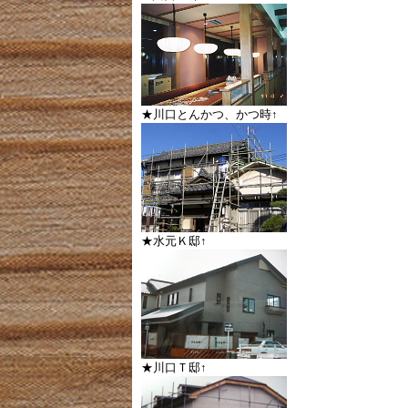
★川口とんかつ、かつ時↑
★水元Ｋ邸↑
★川口Ｔ邸↑