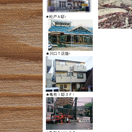
★松戸Ａ邸↑
★川口Ｔ店舗↑
★亀有Ｉ邸３Ｆ↑