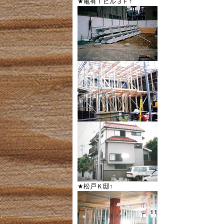
★亀有Ｔビル３Ｆ↑
★松戸Ｋ邸↑