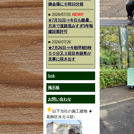
操会場に６時10分前
■ 2026/07/31
NEW!!
★7月31日⇒今日も酷暑、
月末で道路混みすぎ5年毎
建設業許可
■ 2026/07/26
★7月26日⇒今朝早朝5時
５０分又３回目布袋草が
見事に咲き出す
link
掲示板
お問い合わせ
以下当社の施工建物 ★
葛飾区水元Ｇ邸↓