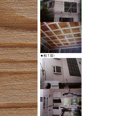
★柏Ｔ邸↑