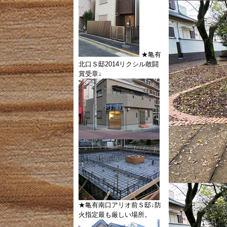
★亀有
北口Ｓ邸2014リクシル敢闘
賞受章↓
★亀有南口アリオ前Ｓ邸↓防
火指定最も厳しい場所。