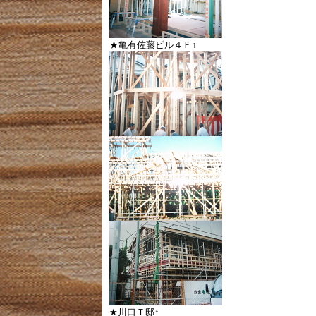
★亀有佐藤ビル４Ｆ↑
★川口Ｔ邸↑