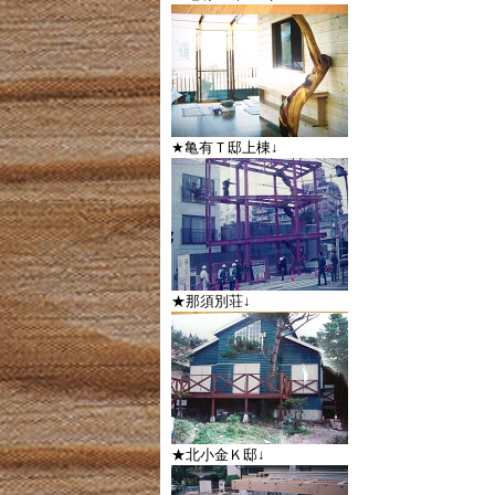
★亀有Ｔ邸上棟↓
★那須別荘↓
★北小金Ｋ邸↓