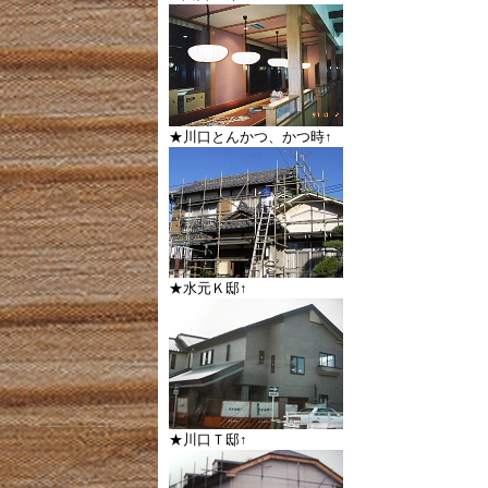
★川口とんかつ、かつ時↑
★水元Ｋ邸↑
★川口Ｔ邸↑