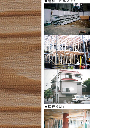
★亀有Ｔビル３Ｆ↑
★松戸Ｋ邸↑