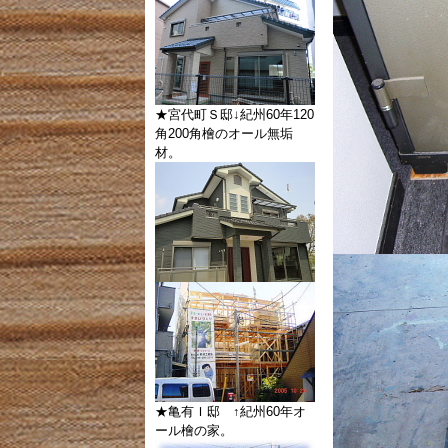
★宮代町Ｓ邸↓紀州60年120
角200角檜のオール無垢
材。
★亀有Ｉ邸 ↑紀州60年オ
ール檜の家。