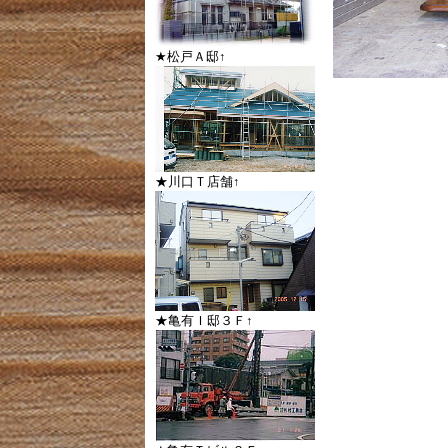
★松戸Ａ邸↑
★川口Ｔ店舗↑
★亀有Ｉ邸３Ｆ↑