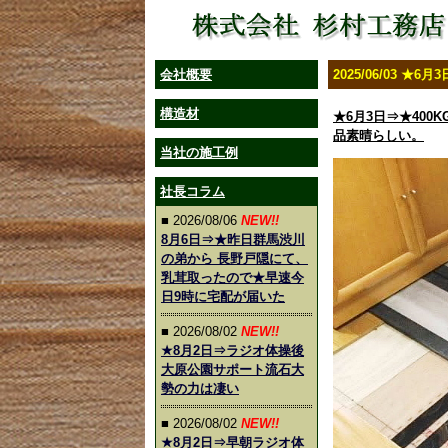
会社概要
2025/06/03 ★
構造材
★6月3日⇒★400
品素晴らしい。
当社の施工例
社長コラム
■ 2026/08/06
NEW!!
8月6日⇒★昨日群馬渋川
の弟から 長野戸隠にて、
乳茸取ったので★早速今
日9時に宅配が届いた
■ 2026/08/02
NEW!!
★8月2日⇒ラジオ体操後
大原公園サポート流石大
勢の力は凄い
■ 2026/08/02
NEW!!
★8月2日⇒早朝ラジオ体