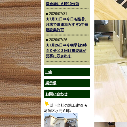
操会場に６時10分前
■ 2026/07/31
★7月31日⇒今日も酷暑、
月末で道路混みすぎ5年毎
建設業許可
■ 2026/07/26
★7月26日⇒今朝早朝5時
５０分又３回目布袋草が
見事に咲き出す
link
掲示板
お問い合わせ
以下当社の施工建物 ★
葛飾区水元Ｇ邸↓