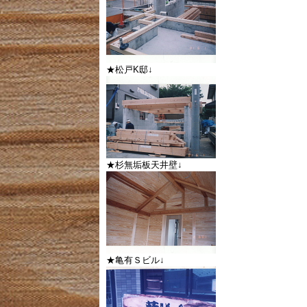
★松戸K邸↓
★杉無垢板天井壁↓
★亀有Ｓビル↓