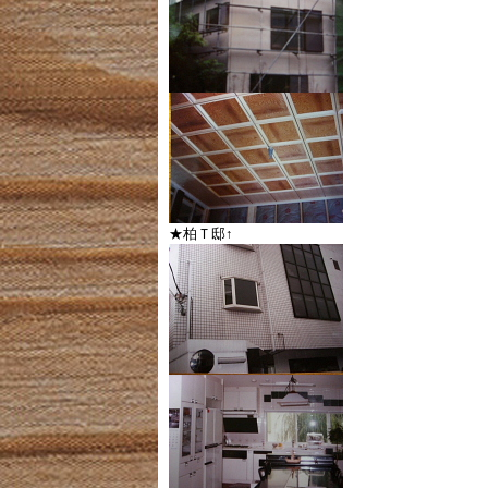
★柏Ｔ邸↑