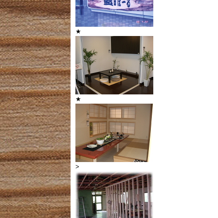
★
★
>