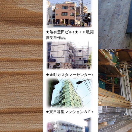
★亀有豊田ビル↑★ＴＨ敢闘
賞受章作品。
★金町カスタマーセンター↑
★東日暮里マンション８Ｆ↑