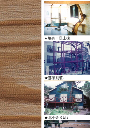
★亀有Ｔ邸上棟↓
★那須別荘↓
★北小金Ｋ邸↓