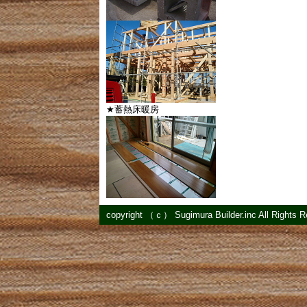
★蓄熱床暖房
copyright （ｃ） Sugimura Builder.inc All Rights 