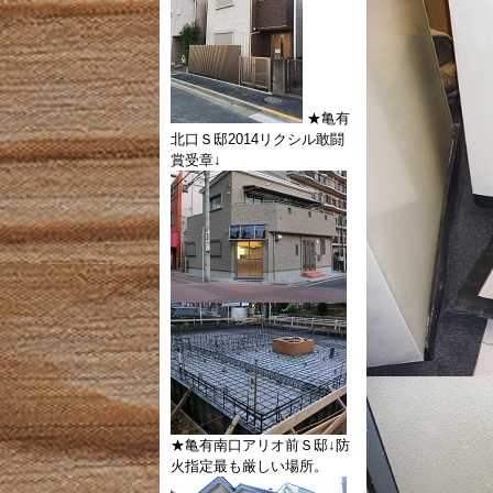
★亀有
北口Ｓ邸2014リクシル敢闘
賞受章↓
★亀有南口アリオ前Ｓ邸↓防
火指定最も厳しい場所。