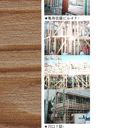
★亀有佐藤ビル４Ｆ↑
★川口Ｔ邸↑