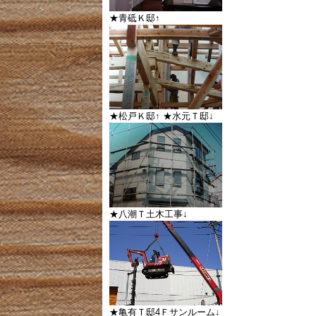
★青砥Ｋ邸↑
★松戸Ｋ邸↑ ★水元Ｔ邸↓
★八潮Ｔ土木工事↓
★亀有Ｔ邸4Ｆサンルーム↓